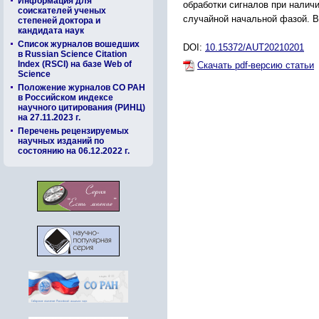
Информация для
обработки сигналов при налич
соискателей ученых
случайной начальной фазой. В
степеней доктора и
кандидата наук
Список журналов вошедших
DOI:
10.15372/AUT20210201
в Russian Science Citation
Index (RSCI) на базе Web of
Скачать pdf-версию статьи
Science
Положение журналов СО РАН
в Российском индексе
научного цитирования (РИНЦ)
на 27.11.2023 г.
Перечень рецензируемых
научных изданий по
состоянию на 06.12.2022 г.