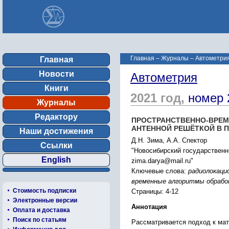
Главная
–
Журналы
–
Автометрия
Главная
Новости
Автометрия
Книги
2021 год,
номер 
Журналы
Редактору
ПРОСТРАНСТВЕННО-ВРЕМ
АНТЕННОЙ РЕШЁТКОЙ В 
Наши достижения
Д.Н. Зима, А.А. Спектор
Ссылки
"Новосибирский государственны
English
zima.darya@mail.ru"
Ключевые слова:
радиолокаци
временные алгоритмы обрабо
Стоимость подписки
Страницы: 4-12
Электронные версии
Аннотация
Оплата и доставка
Поиск по статьям
Рассматривается подход к мат