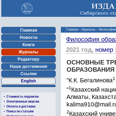
Главная
–
Журналы
–
Философия
Главная
Новости
Философия обра
Книги
2021 год,
номер 
Журналы
Редактору
ОСНОВНЫЕ ТР
Наши достижения
ОБРАЗОВАНИЯ
Ссылки
1
"К.К. Бегалинова
English
1
"
Казахский наци
Алматы, Казахст
Стоимость подписки
Электронные версии
kalima910@mail.r
Оплата и доставка
2
Поиск по статьям
Казахский унив