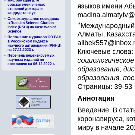
Информация для
языков имени Аб
соискателей ученых
степеней доктора и
кандидата наук
madina.almatytv@
Список журналов вошедших
3
в Russian Science Citation
Международный 
Index (RSCI) на базе Web of
Science
Алматы, Казахст
Положение журналов СО РАН
в Российском индексе
alibek557@inbox.
научного цитирования (РИНЦ)
на 27.11.2023 г.
Ключевые слова:
Перечень рецензируемых
социологическое
научных изданий по
состоянию на 06.12.2022 г.
образование, ди
образования, по
Страницы: 39-53
Аннотация
Введение. В стат
коронавируса, ко
миру в начале 20