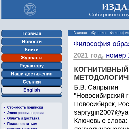
Главная
–
Журналы
–
Философия
Главная
Новости
Философия обра
Книги
2021 год,
номер 
Журналы
Редактору
КОГНИТИВНЫЙ
Наши достижения
МЕТОДОЛОГИЧ
Ссылки
Б.В. Сапрыгин
English
"Новосибирский г
Новосибирск, Ро
Стоимость подписки
saprygin2007@ya
Электронные версии
Оплата и доставка
Ключевые слова:
Поиск по статьям