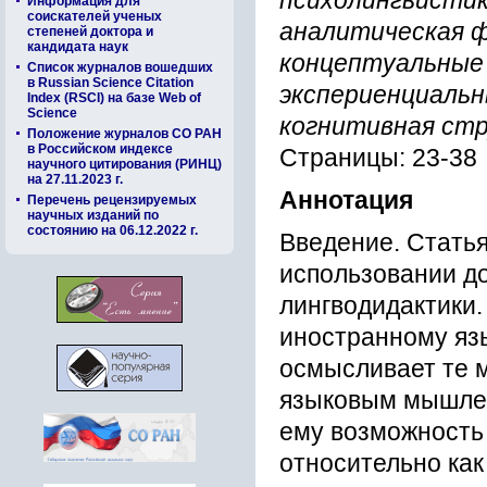
психолингвистик
Информация для
соискателей ученых
аналитическая 
степеней доктора и
кандидата наук
концептуальные
Список журналов вошедших
в Russian Science Citation
экспериенциальн
Index (RSCI) на базе Web of
Science
когнитивная ст
Положение журналов СО РАН
в Российском индексе
Страницы: 23-38
научного цитирования (РИНЦ)
на 27.11.2023 г.
Аннотация
Перечень рецензируемых
научных изданий по
состоянию на 06.12.2022 г.
Введение. Стать
использовании до
лингводидактики.
иностранному яз
осмысливает те 
языковым мышлени
ему возможность
относительно как