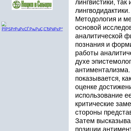
лингвистики, так
лингводидактики.
Методология и м
основой исследо
аналитической ф
познания и форми
работы аналитиче
духе эпистемолог
антиментализма. 
показывается, ка
оценке достижени
использование е
критические заме
стороны предста
Затем высказыва
позиции антимен