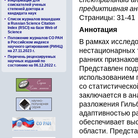
Информация для
соискателей ученых
предиктивная а
степеней доктора и
кандидата наук
Страницы: 31-41
Список журналов вошедших
в Russian Science Citation
Index (RSCI) на базе Web of
Аннотация
Science
Положение журналов СО РАН
В рамках исслед
в Российском индексе
научного цитирования (РИНЦ)
нестационарных 
на 27.11.2023 г.
Перечень рецензируемых
ранних признаков
научных изданий по
состоянию на 06.12.2022 г.
Представлен под
использованием 
со статистическо
заключается в ан
разложения Гильб
адаптивностью р
обеспечивает вы
области. Предст