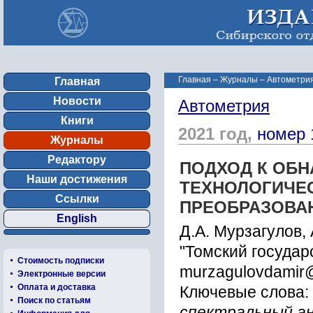
Главная
–
Журналы
–
Автометрия
Главная
Новости
Автометрия
Книги
2021 год,
номер 
Журналы
Редактору
ПОДХОД К ОБ
Наши достижения
ТЕХНОЛОГИЧЕ
Ссылки
ПРЕОБРАЗОВАН
English
Д.А. Мурзагулов,
"Томский государ
Стоимость подписки
murzagulovdamir
Электронные версии
Оплата и доставка
Ключевые слова:
Поиск по статьям
спектральный ан