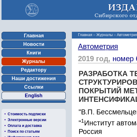
Главная
–
Журналы
–
Автометрия
Главная
Новости
Автометрия
Книги
2019 год,
номер 
Журналы
Редактору
РАЗРАБОТКА Т
Наши достижения
СТРУКТУРИРО
Ссылки
ПОКРЫТИЙ МЕТ
English
ИНТЕНСИФИКА
"В.П. Бессмельце
Стоимость подписки
1
Электронные версии
"
Институт автом
Оплата и доставка
Россия
Поиск по статьям