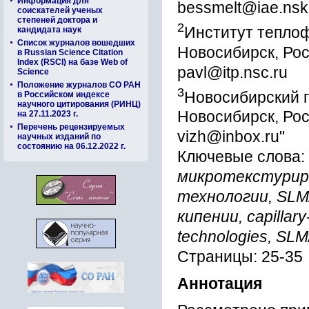
Информация для
bessmelt@iae.nsk
соискателей ученых
степеней доктора и
2
Институт теплоф
кандидата наук
Список журналов вошедших
Новосибирск, Ро
в Russian Science Citation
Index (RSCI) на базе Web of
pavl@itp.nsc.ru
Science
Положение журналов СО РАН
3
Новосибирский г
в Российском индексе
научного цитирования (РИНЦ)
Новосибирск, Ро
на 27.11.2023 г.
Перечень рецензируемых
vizh@inbox.ru"
научных изданий по
состоянию на 06.12.2022 г.
Ключевые слова:
микротекстурир
технологии, SLМ
кипении, capillary
technologies, SLМ/S
Страницы: 25-35
Аннотация