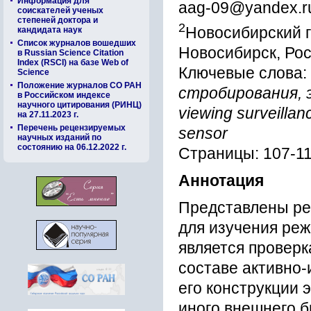
Информация для
aag-09@yandex.r
соискателей ученых
степеней доктора и
2
Новосибирский г
кандидата наук
Список журналов вошедших
Новосибирск, Ро
в Russian Science Citation
Index (RSCI) на базе Web of
Ключевые слова:
Science
Положение журналов СО РАН
стробирования, 
в Российском индексе
научного цитирования (РИНЦ)
viewing surveillan
на 27.11.2023 г.
Перечень рецензируемых
sensor
научных изданий по
состоянию на 06.12.2022 г.
Страницы: 107-1
Аннотация
Представлены ре
для изучения ре
является проверк
составе активно-
его конструкции 
иного внешнего 