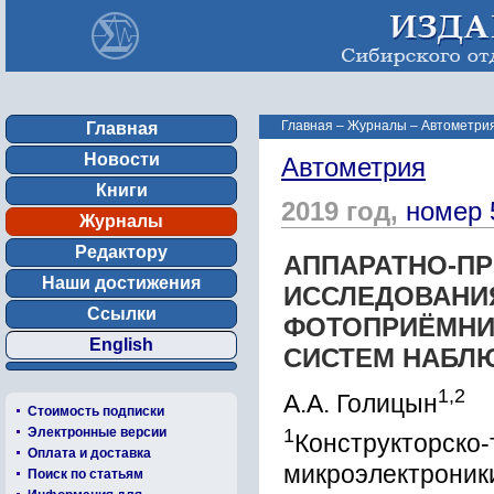
Главная
–
Журналы
–
Автометрия
Главная
Новости
Автометрия
Книги
2019 год,
номер 
Журналы
Редактору
АППАРАТНО-П
Наши достижения
ИССЛЕДОВАНИ
Ссылки
ФОТОПРИЁМНИ
English
СИСТЕМ НАБЛ
1,2
А.А. Голицын
Стоимость подписки
1
Электронные версии
Конструкторско-
Оплата и доставка
микроэлектроники
Поиск по статьям