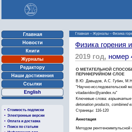
Главная
–
Журналы
–
Физика гор
Главная
Новости
Физика горения 
Книги
2019 год,
номер 
Журналы
Редактору
О МЕТАТЕЛЬНОЙ СПОСОБ
ПЕРИФЕРИЙНОМ СЛОЕ
Наши достижения
В.Ю. Давыдов, А.С. Губин, М.
Ссылки
"Научно-исследовательский ма
English
vitadavidov@yandex.ru"
Ключевые слова:
взрывчатые 
detonation products, combined ex
Стоимость подписки
Страницы: 116-120
Электронные версии
Аннотация
Оплата и доставка
Поиск по статьям
Методом рентгеноимпульсной 