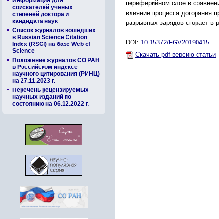
Информация для
периферийном слое в сравнен
соискателей ученых
влияние процесса догорания п
степеней доктора и
кандидата наук
разрывных зарядов сгорает в р
Список журналов вошедших
в Russian Science Citation
DOI:
10.15372/FGV20190415
Index (RSCI) на базе Web of
Science
Скачать pdf-версию статьи
Положение журналов СО РАН
в Российском индексе
научного цитирования (РИНЦ)
на 27.11.2023 г.
Перечень рецензируемых
научных изданий по
состоянию на 06.12.2022 г.