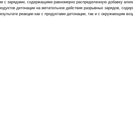
ии с зарядами, содержащими равномерно распределенную добавку алюм
родуктов детонации на метательное действие разрывных зарядов, соде
езультате реакции как с продуктами детонации, так и с окружающим воз