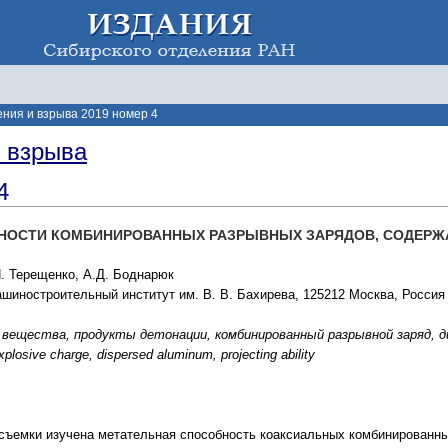
ения и взрыва 2019 номер 4
и взрыва
4
НОСТИ КОМБИНИРОВАННЫХ РАЗРЫВНЫХ ЗАРЯДОВ, СОДЕР
Н. Терещенко, А.Д. Боднарюк
шиностроительный институт им. В. В. Бахирева, 125212 Москва, Россия
вещества, продукты детонации, комбинированный разрывной заряд, д
plosive charge, dispersed aluminum, projecting ability
съемки изучена метательная способность коаксиальных комбинированн