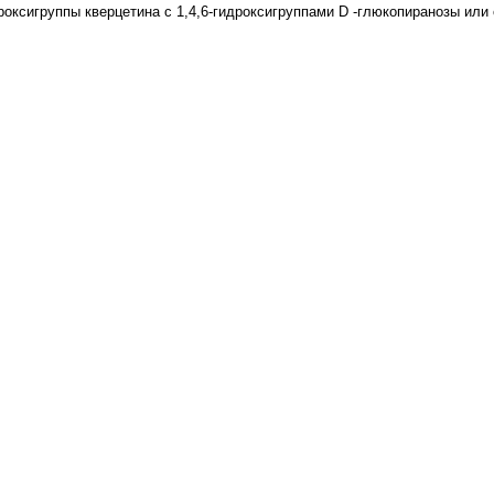
роксигруппы кверцетина с 1,4,6-гидроксигруппами D -глюкопиранозы или 