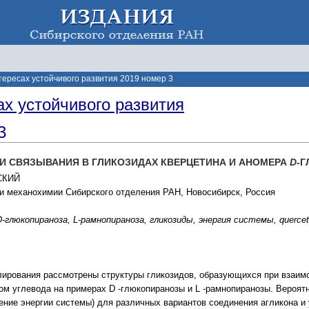
тересах устойчивого развития 2019 номер 3
ах устойчивого развития
3
И СВЯЗЫВАНИЯ В ГЛИКОЗИДАХ КВЕРЦЕТИНА И АНОМЕРА
D
-
СКИЙ
 и механохимии Сибирского отделения РАН, Новосибирск, Россия
-глюкопираноза, L-рамнопираноза, гликозиды, энергия системы, quercetin,
ирования рассмотрены структуры гликозидов, образующихся при взаимо
ом углевода на примерах D -глюкопиранозы и L -рамнопиранозы. Вероя
нение энергии системы) для различных вариантов соединения агликона 