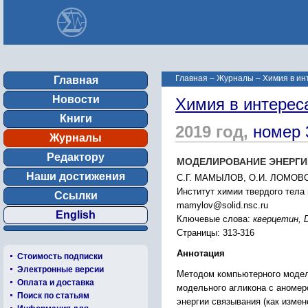
Главная
–
Журналы
–
Химия в ин
Главная
Новости
Химия в интерес
Книги
2019 год,
номер 
Журналы
Редактору
МОДЕЛИРОВАНИЕ ЭНЕРГИ
Наши достижения
С.Г. МАМЫЛОВ, О.И. ЛОМОВ
Институт химии твердого тела
Ссылки
mamylov@solid.nsc.ru
English
Ключевые слова:
кверцетин, D
Страницы: 313-316
Аннотация
Стоимость подписки
Электронные версии
Методом компьютерного модел
Оплата и доставка
модельного агликона с аномер
Поиск по статьям
энергии связывания (как изме