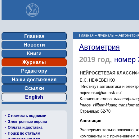
Главная
–
Журналы
–
Автометрия
Главная
Новости
Автометрия
Книги
2019 год,
номер 
Журналы
Редактору
НЕЙРОСЕТЕВАЯ КЛАССИФ
Наши достижения
Е.С. НЕЖЕВЕНКО
"Институт автоматики и элект
Ссылки
nejevenko@iae.nsk.su"
English
Ключевые слова:
классификаци
image, Hilbert-Huang transformat
Страницы: 62-70
Стоимость подписки
Аннотация
Электронные версии
Оплата и доставка
Экспериментально показано, ч
Поиск по статьям
компоненты и с применением п