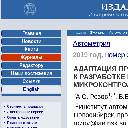
Главная
–
Журналы
–
Автометрия
Главная
Новости
Автометрия
Книги
2019 год,
номер 
Журналы
Редактору
АДАПТАЦИЯ П
Наши достижения
К РАЗРАБОТКЕ
Ссылки
МИКРОКОНТРО
English
1,2
"А.С. Розов
, В.
1
"
Институт автом
Стоимость подписки
Электронные версии
Новосибирск, про
Оплата и доставка
rozov@iae.nsk.su
Поиск по статьям