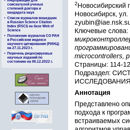
Информация для
2
Новосибирский г
соискателей ученых
степеней доктора и
Новосибирск, ул.
кандидата наук
Список журналов вошедших
zyubin@iae.nsk.s
в Russian Science Citation
Index (RSCI) на базе Web of
Ключевые слова:
Science
Положение журналов СО РАН
микроконтролле
в Российском индексе
научного цитирования (РИНЦ)
программировани
на 27.11.2023 г.
Перечень рецензируемых
microcontrollers,
научных изданий по
состоянию на 06.12.2022 г.
Страницы: 114-1
Подраздел: СИ
ИССЛЕДОВАНИЯ
Аннотация
Представлено оп
подхода к прогр
встраиваемых си
алгоритмов упра