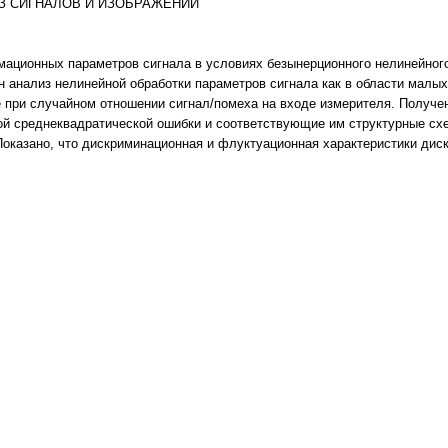
ТЕЗ СИГНАЛОВ И ИЗОБРАЖЕНИЙ
ационных параметров сигнала в условиях безынерционного нелинейного
н анализ нелинейной обработки параметров сигнала как в области малы
же при случайном отношении сигнал/помеха на входе измерителя. Получе
й среднеквадратической ошибки и соответствующие им структурные схе
Показано, что дискриминационная и флуктуационная характеристики дис