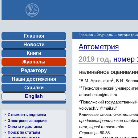
Главная
–
Журналы
–
Автометрия
Главная
Новости
Автометрия
Книги
2019 год,
номер 
Журналы
Редактору
НЕЛИНЕЙНОЕ ОЦЕНИВАНИ
Наши достижения
1
"В.М. Артюшенко
, В.И. Волов
Ссылки
1
"
Технологический университет,
artuschenko@mail.ru
English
2
Поволжский государственный у
volovach.vi@mail.ru"
Ключевые слова:
блок нелине
Стоимость подписки
среднеквадратическая ошибка, о
Электронные версии
error, signal-to-noise ratio
Оплата и доставка
Поиск по статьям
Страницы: 80-88