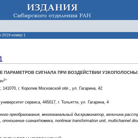
 2019 номер 1
1
Е ПАРАМЕТРОВ СИГНАЛА ПРИ ВОЗДЕЙСТВИИ УЗКОПОЛОСНЫ
2
ач
"
 141070, г. Королев Московской обл., ул. Гагарина, 42
ниверситет сервиса, 445017, г. Тольятти, ул. Гагарина, 4
йного преобразования, многоканальный дискриминатор, величина расс
тношение сигнал/помеха, nonlinear transformation unit, multichannel discr