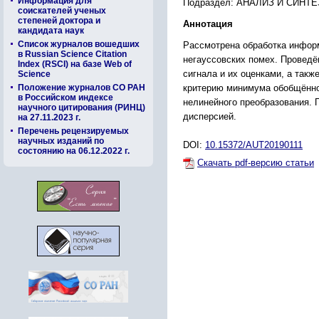
Информация для
Подраздел: АНАЛИЗ И СИН
соискателей ученых
степеней доктора и
Аннотация
кандидата наук
Список журналов вошедших
Рассмотрена обработка информ
в Russian Science Citation
негауссовских помех. Проведё
Index (RSCI) на базе Web of
сигнала и их оценками, а так
Science
критерию минимума обобщённо
Положение журналов СО РАН
в Российском индексе
нелинейного преобразования. 
научного цитирования (РИНЦ)
дисперсией.
на 27.11.2023 г.
Перечень рецензируемых
научных изданий по
DOI:
10.15372/AUT20190111
состоянию на 06.12.2022 г.
Скачать pdf-версию статьи