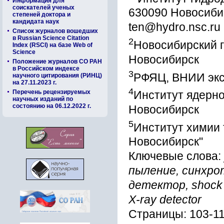
Информация для
соискателей ученых
630090 Новосиби
степеней доктора и
кандидата наук
ten@hydro.nsc.ru
Список журналов вошедших
в Russian Science Citation
2
Новосибирский г
Index (RSCI) на базе Web of
Science
Новосибирск
Положение журналов СО РАН
в Российском индексе
3
РФЯЦ, ВНИИ экс
научного цитирования (РИНЦ)
на 27.11.2023 г.
4
Перечень рецензируемых
Институт ядерно
научных изданий по
состоянию на 06.12.2022 г.
Новосибирск
5
Институт химии 
Новосибирск"
Ключевые слова:
пыление, синхро
детектор, shock wa
X-ray detector
Страницы: 103-1