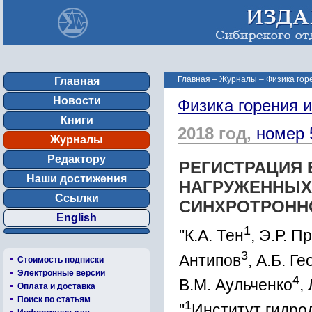
Главная
–
Журналы
–
Физика гор
Главная
Новости
Физика горения 
Книги
2018 год,
номер 
Журналы
Редактору
РЕГИСТРАЦИЯ 
Наши достижения
НАГРУЖЕННЫХ
Ссылки
СИНХРОТРОНН
English
1
"К.А. Тен
, Э.Р. П
3
Антипов
, А.Б. Г
Стоимость подписки
Электронные версии
4
В.М. Аульченко
,
Оплата и доставка
Поиск по статьям
1
"
Институт гидро