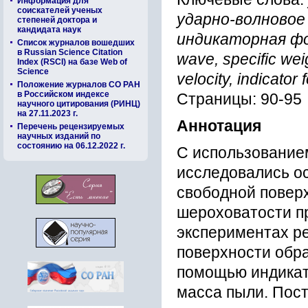
Информация для
соискателей ученых
ударно-волновое
степеней доктора и
кандидата наук
индикаторная фо
Список журналов вошедших
в Russian Science Citation
wave, specific wei
Index (RSCI) на базе Web of
Science
velocity, indicator
Положение журналов СО РАН
в Российском индексе
Страницы: 90-95
научного цитирования (РИНЦ)
на 27.11.2023 г.
Аннотация
Перечень рецензируемых
научных изданий по
состоянию на 06.12.2022 г.
С использование
исследовались о
свободной повер
шероховатости пр
экспериментах р
поверхности обра
помощью индикато
масса пыли. Пос