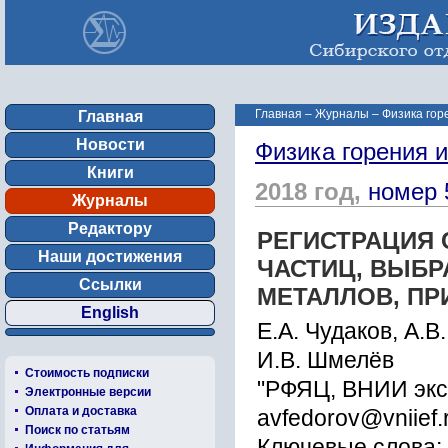
Главная
–
Журналы
–
Физика гор
Главная
Новости
Физика горения 
Книги
2018 год,
номер 
Журналы
Редактору
РЕГИСТРАЦИЯ 
Наши достижения
ЧАСТИЦ, ВЫБ
Ссылки
МЕТАЛЛОВ, ПР
English
Е.А. Чудаков, А.
И.В. Шмелёв
Стоимость подписки
"РФЯЦ, ВНИИ экс
Электронные версии
Оплата и доставка
avfedorov@vniief.
Поиск по статьям
Ключевые слова: