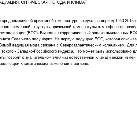
РАДИАЦИЯ, ОПТИЧЕСКАЯ ПОГОДА И КЛИМАТ
 среднемесячной приземной температуре воздуха за период 1940-2015 г
венно-временной структуры приземной температуры атмосферного возду
составляющие (ЕОС). Выполнен корреляционный анализ выявленных ЕОС
лимата Северного полушария. На первую ведущую ЕОС, которая описыва
 Зимой ведущая мода связана с Североатлантическим колебанием. Для 
ческого - Западно-Российского индекса, что может быть использовано д
аты говорят о значительном влиянии естественной климатической измен
авляющей климатических изменений в регионе.