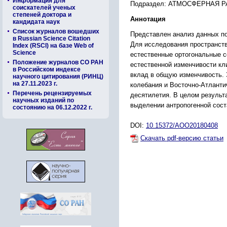
Информация для
Подраздел: АТМОСФЕРНАЯ 
соискателей ученых
степеней доктора и
Аннотация
кандидата наук
Список журналов вошедших
Представлен анализ данных по
в Russian Science Citation
Для исследования пространст
Index (RSCI) на базе Web of
Science
естественные ортогональные 
Положение журналов СО РАН
естественной изменчивости к
в Российском индексе
вклад в общую изменчивость.
научного цитирования (РИНЦ)
на 27.11.2023 г.
колебания и Восточно-Атланти
Перечень рецензируемых
десятилетия. В целом результ
научных изданий по
выделении антропогенной сост
состоянию на 06.12.2022 г.
DOI:
10.15372/AOO20180408
Скачать pdf-версию статьи