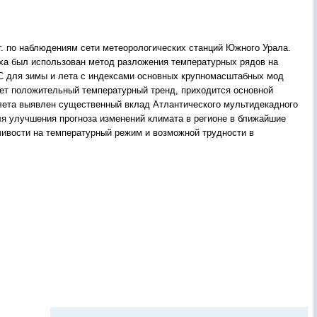
г. по наблюдениям сети метеорологических станций Южного Урала.
ха был использован метод разложения температурных рядов на
 для зимы и лета с индексами основных крупномасштабных мод
ет положительный температурный тренд, приходится основной
лета выявлен существенный вклад Атлантического мультидекадного
ля улучшения прогноза изменений климата в регионе в ближайшие
чивости на температурный режим и возможной трудности в