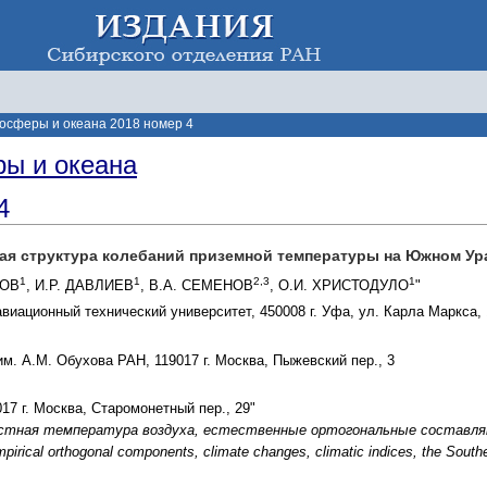
осферы и океана 2018 номер 4
ы и океана
4
ая структура колебаний приземной температуры на Южном Ур
1
1
2,3
1
КОВ
, И.Р. ДАВЛИЕВ
, В.А. СЕМЕНОВ
, О.И. ХРИСТОДУЛО
"
иационный технический университет, 450008 г. Уфа, ул. Карла Маркса, 1
. А.М. Обухова РАН, 119017 г. Москва, Пыжевский пер., 3
17 г. Москва, Старомонетный пер., 29"
стная температура воздуха, естественные ортогональные составля
mpirical orthogonal components, climate changes, climatic indices, the South