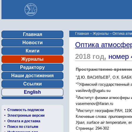
Главная
–
Журналы
–
Оптика атм
Главная
Новости
Оптика атмосфер
Книги
2018 год,
номер 
Журналы
Редактору
Пространственно-временн
Наши достижения
1
"Д.Ю. ВАСИЛЬЕВ
, О.К. БАБ
Ссылки
1
"
Уфимский государственный ав
vasilevdy@ugatu.su
English
2
Институт физики атмосферы им
vasemenov@ifaran.ru
3
Стоимость подписки
Институт географии РАН, 1190
Электронные версии
Ключевые слова:
приповерхно
Оплата и доставка
Урал, surface air temperature, e
Поиск по статьям
Страницы: 294-302