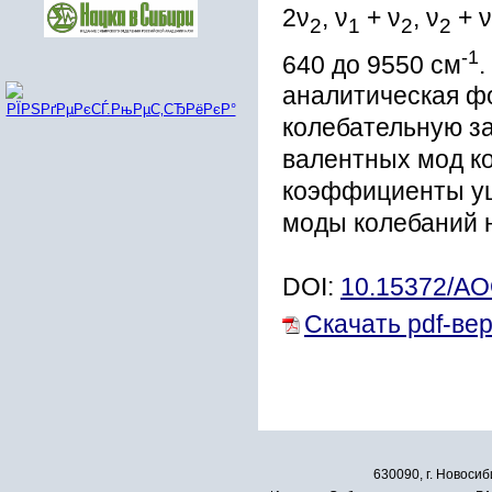
2ν
, ν
+ ν
, ν
+ ν
2
1
2
2
-
1
640 до 9550 см
аналитическая ф
колебательную за
валентных мод к
коэффициенты уш
моды колебаний н
DOI:
10.15372/A
Скачать pdf-ве
630090, г. Новосиб