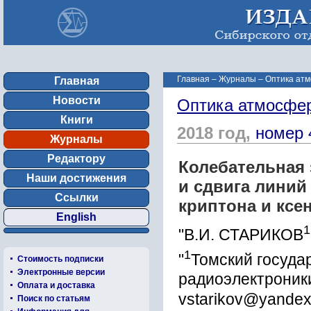
Главная
–
Журналы
–
Оптика атм
Главная
Новости
Оптика атмосфер
Книги
2018 год,
номер 
Журналы
Редактору
Колебательная
Наши достижения
и сдвига линий
Ссылки
криптона и ксе
English
1
"В.И. СТАРИКОВ
1
"
Томский госуда
Стоимость подписки
Электронные версии
радиоэлектроники,
Оплата и доставка
vstarikov@yandex
Поиск по статьям