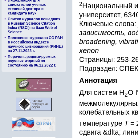
Информация для
2
Национальный и
соискателей ученых
степеней доктора и
университет, 6340
кандидата наук
Список журналов вошедших
Ключевые слова:
в Russian Science Citation
Index (RSCI) на базе Web of
зависимость, вод
Science
Положение журналов СО РАН
broadening, vibrat
в Российском индексе
научного цитирования (РИНЦ)
xenon
на 27.11.2023 г.
Перечень рецензируемых
Страницы: 253-2
научных изданий по
состоянию на 06.12.2022 г.
Подраздел: С
Аннотация
Для систем H
O-
2
межмолекулярных
колебательных к
температуре
Т
= 
сдвига &dlta; ли