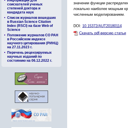
Информация для
значении функции распределен
соискателей ученых
степеней доктора и
локально наиболее мощным кри
кандидата наук
численным моделированием.
Список журналов вошедших
в Russian Science Citation
Index (RSCI) на базе Web of
DOI:
10.15372/AUT20180114
Science
Скачать pdf-версию статьи
Положение журналов СО РАН
в Российском индексе
научного цитирования (РИНЦ)
на 27.11.2023 г.
Перечень рецензируемых
научных изданий по
состоянию на 06.12.2022 г.