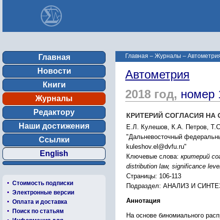
Главная
–
Журналы
–
Автометрия
Главная
Новости
Автометрия
Книги
2018 год,
номер 
Журналы
Редактору
КРИТЕРИЙ СОГЛАСИЯ НА
Наши достижения
Е.Л. Кулешов, К.А. Петров, Т.
"Дальневосточный федеральный 
Ссылки
kuleshov.el@dvfu.ru"
English
Ключевые слова:
критерий сог
distribution law, significance leve
Страницы: 106-113
Стоимость подписки
Подраздел: АНАЛИЗ И СИН
Электронные версии
Аннотация
Оплата и доставка
Поиск по статьям
На основе биномиального расп