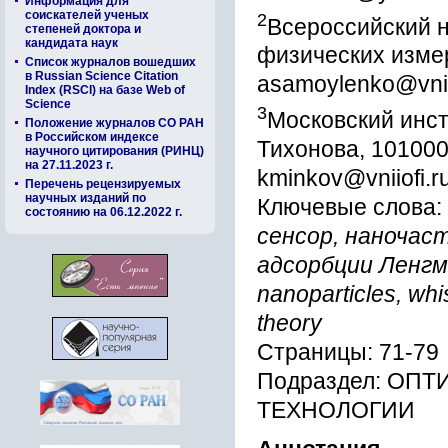
Информация для
соискателей ученых
2
Всероссийский н
степеней доктора и
кандидата наук
физических измер
Список журналов вошедших
в Russian Science Citation
asamoylenko@vniio
Index (RSCI) на базе Web of
Science
3
Московский инст
Положение журналов СО РАН
в Российском индексе
Тихонова, 101000
научного цитирования (РИНЦ)
на 27.11.2023 г.
kminkov@vniiofi.r
Перечень рецензируемых
научных изданий по
Ключевые слова:
состоянию на 06.12.2022 г.
сенсор, наночас
адсорбции Ленгмюр
nanoparticles, wh
theory
Страницы: 71-79
Подраздел: О
ТЕХНОЛОГИИ