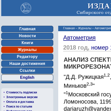
Главная
–
Журналы
–
Автометрия
Главная
Новости
Автометрия
Книги
2018 год,
номер 
Журналы
Редактору
АНАЛИЗ СПЕКТ
Наши достижения
МИКРОРЕЗОНА
Ссылки
1,2
"Д.Д. Ружицкая
English
2,3
Миньков
"
1
Стоимость подписки
"
Московский гос
Электронные версии
Ломоносова, 1199
Оплата и доставка
Поиск по статьям
dariaruzh@yandex