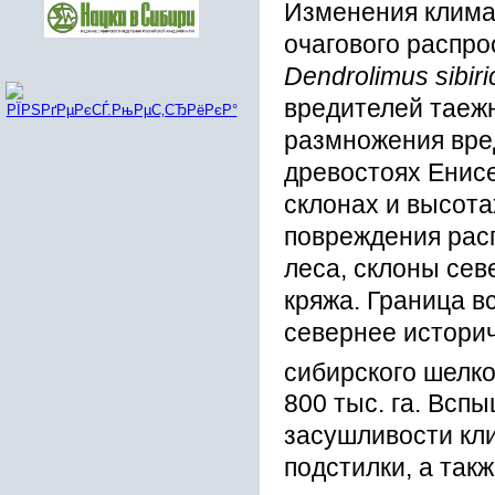
Изменения клима
очагового распро
Dendrolimus sibiri
вредителей таеж
размножения вред
древостоях Енис
склонах и высота
повреждения рас
леса, склоны сев
кряжа. Граница в
севернее истори
сибирского шелко
800 тыс. га. Всп
засушливости кл
подстилки, а та