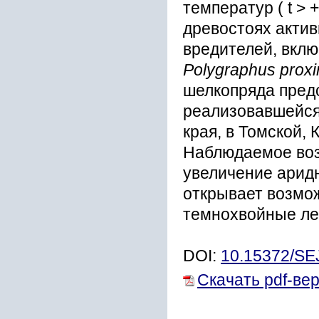
температур ( t > 
древостоях акти
вредителей, вкл
Polygraphus prox
шелкопряда пред
реализовавшейся 
края, в Томской,
Наблюдаемое воз
увеличение аридн
открывает возмо
темнохвойные ле
DOI:
10.15372/SE
Скачать pdf-ве