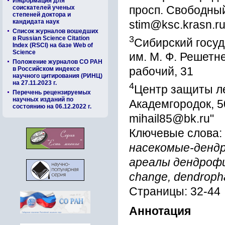
Информация для
просп. Свободный
соискателей ученых
степеней доктора и
кандидата наук
stim@ksc.krasn.r
Список журналов вошедших
3
в Russian Science Citation
Сибирский госуд
Index (RSCI) на базе Web of
Science
им. М. Ф. Решетн
Положение журналов СО РАН
в Российском индексе
рабочий, 31
научного цитирования (РИНЦ)
на 27.11.2023 г.
4
Центр защиты ле
Перечень рецензируемых
научных изданий по
Академгородок, 50
состоянию на 06.12.2022 г.
mihail85@bk.ru"
Ключевые слова:
насекомые-дендр
ареалы дендрофил
change, dendropha
Страницы: 32-44
Аннотация