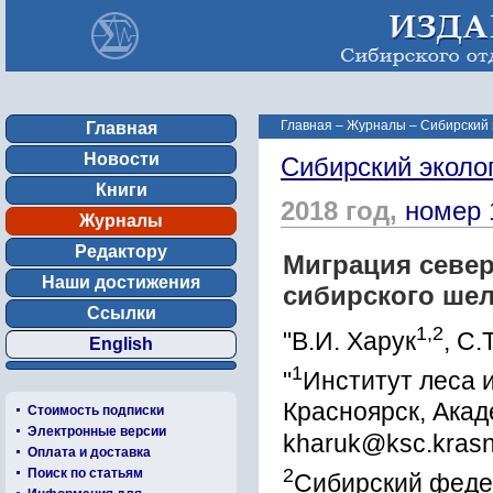
Главная
–
Журналы
–
Сибирский 
Главная
Новости
Сибирский эколо
Книги
2018 год,
номер 
Журналы
Редактору
Миграция севе
Наши достижения
сибирского ше
Ссылки
1,2
"В.И. Харук
, С.
English
1
"
Институт леса и
Красноярск, Акад
Стоимость подписки
Электронные версии
kharuk@ksc.krasn
Оплата и доставка
2
Поиск по статьям
Сибирский федер