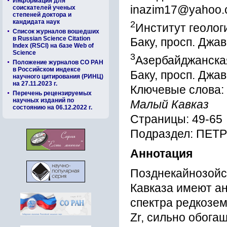
Информация для
inazim17@yahoo
соискателей ученых
степеней доктора и
кандидата наук
2
Институт геолог
Список журналов вошедших
в Russian Science Citation
Баку, просп. Джа
Index (RSCI) на базе Web of
Science
3
Азербайджанска
Положение журналов СО РАН
в Российском индексе
Баку, просп. Джа
научного цитирования (РИНЦ)
на 27.11.2023 г.
Ключевые слова:
Перечень рецензируемых
научных изданий по
Малый Кавказ
состоянию на 06.12.2022 г.
Страницы: 49-65
Подраздел: ПЕ
Аннотация
Позднекайнозойс
Кавказа имеют а
спектра редкозем
Zr, сильно обогащ