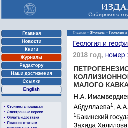
Главная
–
Журналы
–
Геология и
Главная
Новости
Геология и геофи
Книги
2018 год,
номер 
Журналы
Редактору
ПЕТРОГЕНЕЗИ
Наши достижения
КОЛЛИЗИОННО
Ссылки
МАЛОГО КАВКА
English
Н.А. Имамвердие
1
Абдуллаева
, А.
Стоимость подписки
Электронные версии
1
Бакинский госуд
Оплата и доставка
Поиск по статьям
Захида Халилова