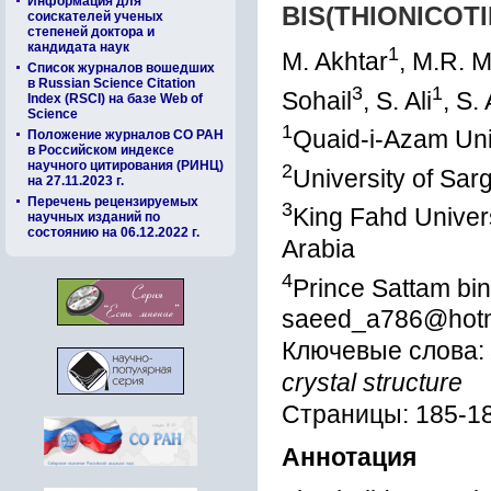
Информация для
BIS(THIONICOT
соискателей ученых
степеней доктора и
кандидата наук
1
M. Akhtar
, M.R. M
Список журналов вошедших
в Russian Science Citation
3
1
Sohail
, S. Ali
, S
Index (RSCI) на базе Web of
Science
1
Quaid-i-Azam Uni
Положение журналов СО РАН
в Российском индексе
научного цитирования (РИНЦ)
2
University of Sa
на 27.11.2023 г.
Перечень рецензируемых
3
King Fahd Univer
научных изданий по
состоянию на 06.12.2022 г.
Arabia
4
Prince Sattam bin
saeed_a786@hotm
Ключевые слова:
crystal structure
Страницы: 185-1
Аннотация