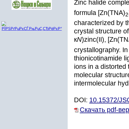
Zinc halide comple
formula [Zn(TNA)
2
characterized by 
crystal structure o
к
N
)zinc(II), [Zn(T
crystallography. In
thionicotinamide l
ions in a distorte
molecular structur
intermolecular hy
DOI:
10.15372/J
Скачать pdf-ве