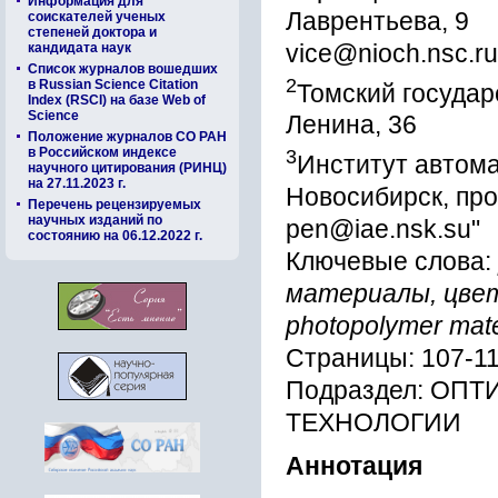
Информация для
Лаврентьева, 9
соискателей ученых
степеней доктора и
vice@nioch.nsc.ru
кандидата наук
Список журналов вошедших
2
в Russian Science Citation
Томский государс
Index (RSCI) на базе Web of
Science
Ленина, 36
Положение журналов СО РАН
в Российском индексе
3
Институт автома
научного цитирования (РИНЦ)
на 27.11.2023 г.
Новосибирск, про
Перечень рецензируемых
научных изданий по
pen@iae.nsk.su"
состоянию на 06.12.2022 г.
Ключевые слова:
материалы, цветн
photopolymer mate
Страницы: 107-1
Подраздел: О
ТЕХНОЛОГИИ
Аннотация