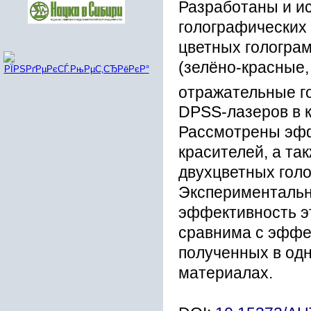
Разработаны и и
голографических
цветных гологра
(зелёно-красные,
отражательные г
DPSS-лазеров в к
Рассмотрены эфф
красителей, а та
двухцветных голо
Экспериментальн
эффективность эт
сравнима с эффе
полученных в од
материалах.