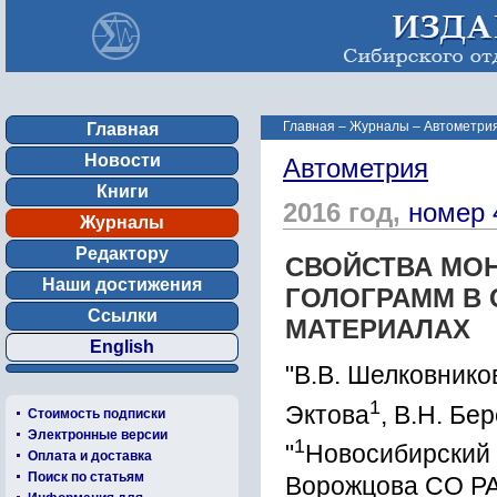
Главная
–
Журналы
–
Автометрия
Главная
Новости
Автометрия
Книги
2016 год,
номер 
Журналы
Редактору
СВОЙСТВА МО
Наши достижения
ГОЛОГРАММ В
Ссылки
МАТЕРИАЛАХ
English
"В.В. Шелковнико
1
Эктова
, В.Н. Бе
Стоимость подписки
Электронные версии
1
"
Новосибирский 
Оплата и доставка
Поиск по статьям
Ворожцова СО РАН