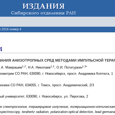
 2016 номер 4
4
АНИЯ АНИЗОТРОПНЫХ СРЕД МЕТОДАМИ ИМПУЛЬСНОЙ ТЕРА
1,2
1,2
1,3
А.А. Мамрашев
, Н.А. Николаев
, О.И. Потатуркин
"
рометрии СО РАН, 630090, г. Новосибирск, просп. Академика Коптюга, 1
оники СО РАН, 634055, г. Томск, просп. Академический, 2/3
й университет, 630090, г. Новосибирск, ул. Пирогова, 2
я спектроскопия, терагерцовое излучение, поляризационно-оптическая
ctroscopy, terahertz radiation, polarization-optical detection, lead germanate