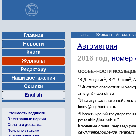
Главная
–
Журналы
–
Автометрия
Главная
Новости
Автометрия
Книги
2016 год,
номер 
Журналы
Редактору
ОСОБЕННОСТИ ИССЛЕДОВ
Наши достижения
1
2
"В.Д. Анцыгин
, В.Ф. Лосев
, 
Ссылки
1
"
Институт автоматики и элект
antsigin@iae.nsk.su
English
2
Институт сильноточной электр
losev@ogl.hcei.tsc.ru
3
Стоимость подписки
Новосибирский государственны
Электронные версии
potaturkin@iae.nsk.su"
Оплата и доставка
Ключевые слова:
терагерцова
Поиск по статьям
двулучепреломление, terahertz spe