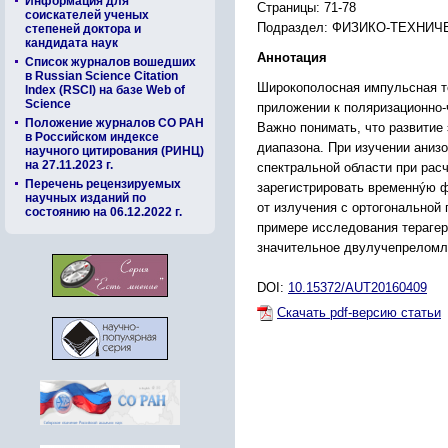
Информация для
Страницы: 71-78
соискателей ученых
Подраздел: ФИЗИКО-ТЕХНИ
степеней доктора и
кандидата наук
Аннотация
Список журналов вошедших
в Russian Science Citation
Широкополосная импульсная те
Index (RSCI) на базе Web of
Science
приложении к поляризационно
Положение журналов СО РАН
Важно понимать, что развитие 
в Российском индексе
диапазона. При изучении аниз
научного цитирования (РИНЦ)
на 27.11.2023 г.
спектральной области при рас
Перечень рецензируемых
зарегистрировать временнýю ф
научных изданий по
от излучения с ортогональной
состоянию на 06.12.2022 г.
примере исследования терагер
значительное двулучепреломле
DOI:
10.15372/AUT20160409
Скачать pdf-версию статьи