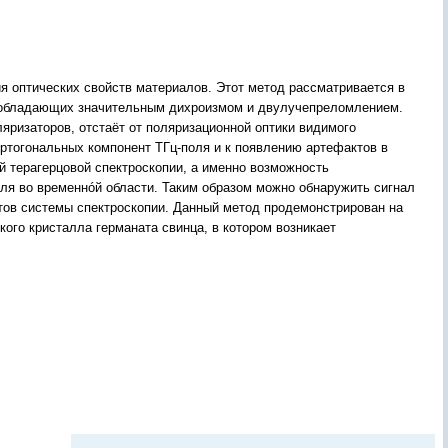
я оптических свойств материалов. Этот метод рассматривается в
, обладающих значительным дихроизмом и двулучепреломлением.
ляризаторов, отстаёт от поляризационной оптики видимого
ортогональных компонент ТГц-поля и к появлению артефактов в
й терагерцовой спектроскопии, а именно возможность
ля во временнóй области. Таким образом можно обнаружить сигнал
нтов системы спектроскопии. Данный метод продемонстрирован на
кого кристалла германата свинца, в котором возникает