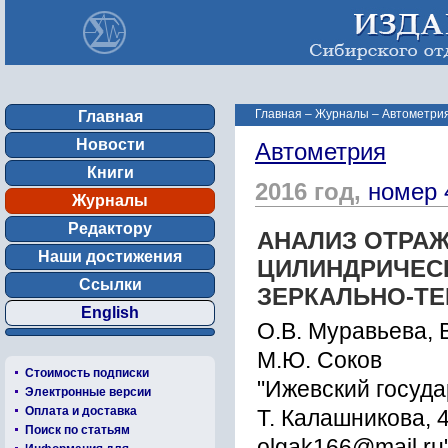
Главная
–
Журналы
–
Автометрия
Главная
Новости
Автометрия
Книги
2016 год,
номер 
Журналы
Редактору
АНАЛИЗ ОТРА
Наши достижения
ЦИЛИНДРИЧЕС
Ссылки
ЗЕРКАЛЬНО-Т
English
О.В. Муравьева, В
М.Ю. Соков
Стоимость подписки
"Ижевский госуд
Электронные версии
Оплата и доставка
Т. Калашникова, 4
Поиск по статьям
olgak166@mail.ru