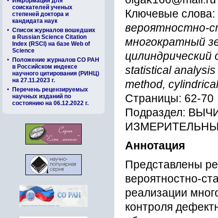
Информация для
соискателей ученых
Ключевые слова:
степеней доктора и
кандидата наук
вероятностно-с
Список журналов вошедших
в Russian Science Citation
многократный з
Index (RSCI) на базе Web of
Science
цилиндрический обр
Положение журналов СО РАН
в Российском индексе
statistical analysi
научного цитирования (РИНЦ)
на 27.11.2023 г.
method, cylindric
Перечень рецензируемых
Страницы: 62-70
научных изданий по
состоянию на 06.12.2022 г.
Подраздел: ВЫ
ИЗМЕРИТЕЛЬНЫ
Аннотация
Представлены рез
вероятностно-ста
реализации много
контроля дефектн