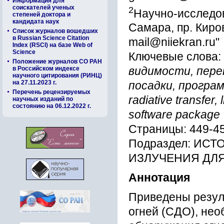
Информация для
соискателей ученых
2
Научно-исследов
степеней доктора и
кандидата наук
Самара, пр. Киро
Список журналов вошедших
в Russian Science Citation
mail@niiekran.ru"
Index (RSCI) на базе Web of
Science
Ключевые слова:
Положение журналов СО РАН
в Российском индексе
видимости, пере
научного цитирования (РИНЦ)
на 27.11.2023 г.
посадки, программн
Перечень рецензируемых
radiative transfer,
научных изданий по
состоянию на 06.12.2022 г.
software package
Страницы: 449-4
Подраздел: ИС
ИЗЛУЧЕНИЯ ДЛ
Аннотация
Приведены резул
огней (СДО), нео