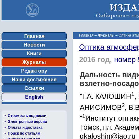
Главная
–
Журналы
–
Оптика атм
Главная
Новости
Оптика атмосфер
Книги
2016 год,
номер 
Журналы
Редактору
Дальность вид
Наши достижения
взлетно-посад
Ссылки
1
"Г.А. КАЛОШИН
,
English
2
АНИСИМОВ
, В
1
Стоимость подписки
"
Институт оптики
Электронные версии
Томск, пл. Академ
Оплата и доставка
Поиск по статьям
gkaloshin@iao.ru