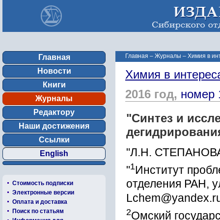
Главная
–
Журналы
–
Химия в ин
Главная
Новости
Химия в интерес
Книги
2016 год,
номер 
Журналы
Редактору
"Синтез и иссл
Наши достижения
дегидрирования
Ссылки
"Л.Н. СТЕПАНОВ
English
1
"
Институт пробл
отделения РАН, у
Стоимость подписки
Электронные версии
Lchem@yandex.r
Оплата и доставка
2
Поиск по статьям
Омский государс