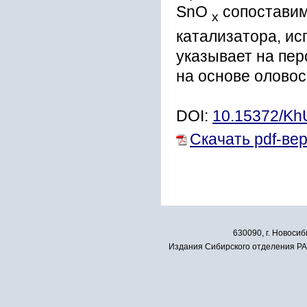
SnO
сопоставим
x
катализатора, ис
указывает на пер
на основе олово
DOI:
10.15372/K
Скачать pdf-ве
630090, г. Новосиб
Издания Сибирского отделения РАН