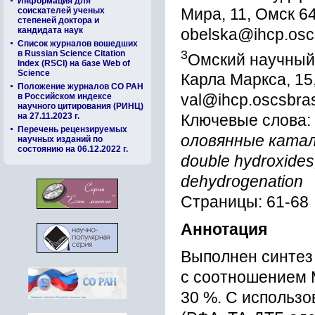
Информация для
Мира, 11, Омск 6
соискателей ученых
степеней доктора и
кандидата наук
obelska@ihcp.osc
Список журналов вошедших
3
в Russian Science Citation
Омский научный 
Index (RSCI) на базе Web of
Science
Карла Маркса, 15
Положение журналов СО РАН
в Российском индексе
val@ihcp.oscsbras
научного цитирования (РИНЦ)
на 27.11.2023 г.
Ключевые слова:
Перечень рецензируемых
оловянные катал
научных изданий по
состоянию на 06.12.2022 г.
double hydroxides,
dehydrogenation
Страницы: 61-68
Аннотация
Выполнен синтез
с соотношением Mg
30 %. С использ