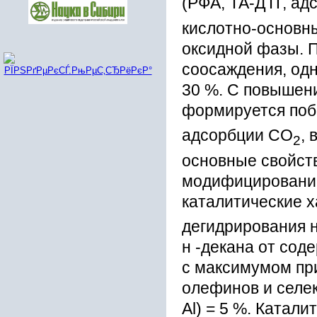
(РФА, ТА-ДТГ, ад
кислотно-оснoвн
оксидной фазы. П
соосаждения, одн
30 %. С повышен
формируется поб
адсорбции СО
, 
2
оснoвные свойств
модифицированию
каталитические 
дегидрирования 
н -декана от сод
с максимумом при
олефинов и селек
Al) = 5 %. Катал