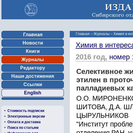
Главная
–
Журналы
–
Химия в ин
Главная
Новости
Химия в интерес
Книги
2016 год,
номер 
Журналы
Редактору
Селективное ж
Наши достижения
этилен в прото
Ссылки
палладиевых к
English
О.О. МИРОНЕНКО,
ШИТОВА, Д.А. ШЛ
Стоимость подписки
ЦЫРУЛЬНИКОВ
Электронные версии
Оплата и доставка
"Институт пробл
Поиск по статьям
отделения РАН, у