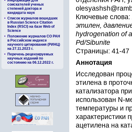
Информация для
соискателей ученых
olesyashsh@rambl
степеней доктора и
кандидата наук
Ключевые слова:
Список журналов вошедших
в Russian Science Citation
этилен, давление
Index (RSCI) на базе Web of
Science
hydrogenation of a
Положение журналов СО РАН
в Российском индексе
Pd/Sibunite
научного цитирования (РИНЦ)
на 27.11.2023 г.
Страницы: 41-47
Перечень рецензируемых
научных изданий по
Аннотация
состоянию на 06.12.2022 г.
Исследован проц
этилена в прото
катализатора при
использован N-м
температуры и пр
характеристики п
ацетилена на кат