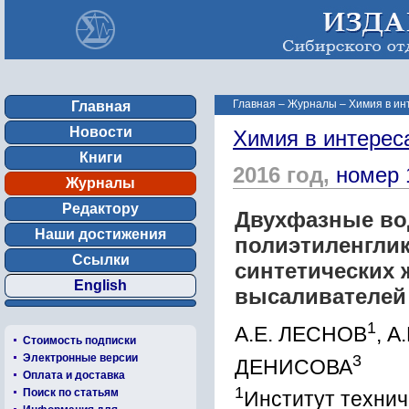
Главная
–
Журналы
–
Химия в ин
Главная
Новости
Химия в интерес
Книги
2016 год,
номер 
Журналы
Редактору
Двухфазные во
Наши достижения
полиэтиленгли
Ссылки
синтетических 
English
высаливателей
1
А.Е. ЛЕСНОВ
, 
Стоимость подписки
3
Электронные версии
ДЕНИСОВА
Оплата и доставка
1
Поиск по статьям
Институт технич