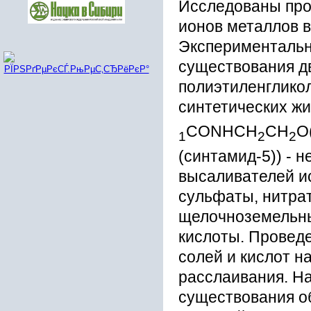
Исследованы про
ионов металлов в
Экспериментальн
существования д
полиэтиленглико
синтетических жи
CONHCH
CH
O
1
2
2
(синтамид-5)) - 
высаливателей и
сульфаты, нитра
щелочноземельны
кислоты. Провед
солей и кислот н
расслаивания. Н
существования о