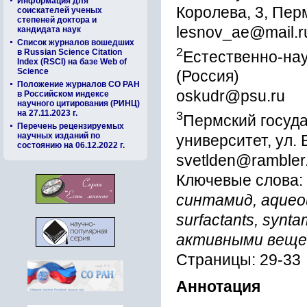
Информация для
Королева, 3, Пер
соискателей ученых
степеней доктора и
lesnov_ae@mail.r
кандидата наук
Список журналов вошедших
2
в Russian Science Citation
Естественно-нау
Index (RSCI) на базе Web of
Science
(Россия)
Положение журналов СО РАН
oskudr@psu.ru
в Российском индексе
научного цитирования (РИНЦ)
на 27.11.2023 г.
3
Пермский госуд
Перечень рецензируемых
научных изданий по
университет, ул.
состоянию на 06.12.2022 г.
svetlden@rambler
Ключевые слова:
синтамид, aqueous
surfactants, syn
активными вещ
Страницы: 29-33
Аннотация