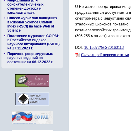
Информация для
соискателей ученых
U-Pb изотопное датирование ц
степеней доктора и
представляется доступным и п
кандидата наук
спектрометра с индуктивно свя
Список журналов вошедших
в Russian Science Citation
эталонных цирконов показано,
Index (RSCI) на базе Web of
позднепалеозойских гранитоид
Science
(305-285 млн лет) и зазинского
Положение журналов СО РАН
в Российском индексе
научного цитирования (РИНЦ)
DOI:
10.15372/GiG20160113
на 27.11.2023 г.
Перечень рецензируемых
Скачать pdf-версию статьи
научных изданий по
состоянию на 06.12.2022 г.