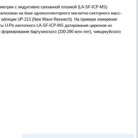
ометрии с индуктивно связанной плазмой (LA-SF-ICP-MS)
лизован на базе одноколлекторного магнитно-секторного масс-
ой абляции UP-213 (New Wave Research). На примере измерения
ты U-Pb изотопного LA-SF-ICP-MS датирования цирконов из
формирования баргузинского (330-290 млн лет), чивыркуйского