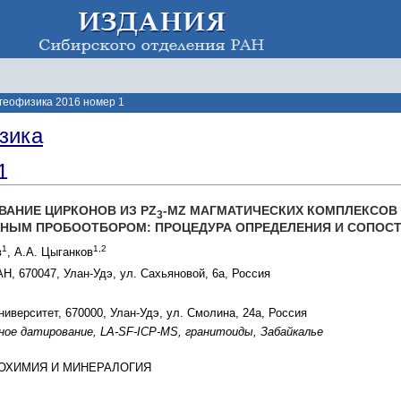
 геофизика 2016 номер 1
зика
1
ВАНИЕ ЦИРКОНОВ ИЗ PZ
-MZ МАГМАТИЧЕСКИХ КОМПЛЕКСОВ
3
РНЫМ ПРОБООТБОРОМ: ПРОЦЕДУРА ОПРЕДЕЛЕНИЯ И СОПОСТ
1
1,2
в
, А.А. Цыганков
Н, 670047, Улан-Удэ, ул. Сахьяновой, 6а, Россия
иверситет, 670000, Улан-Удэ, ул. Смолина, 24а, Россия
ное датирование, LA-SF-ICP-MS, гранитоиды, Забайкалье
ГЕОХИМИЯ И МИНЕРАЛОГИЯ