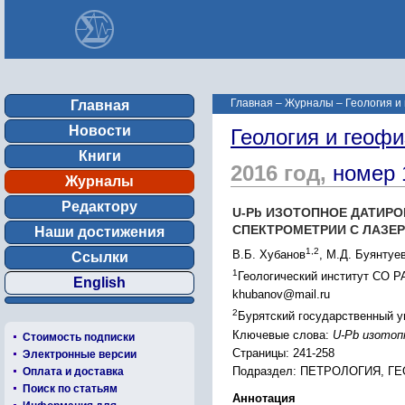
Главная
–
Журналы
–
Геология и
Главная
Новости
Геология и геофи
Книги
2016 год,
номер 
Журналы
Редактору
U-Pb ИЗОТОПНОЕ ДАТИРО
СПЕКТРОМЕТРИИ С ЛАЗЕ
Наши достижения
1,2
В.Б. Хубанов
, М.Д. Буянтуе
Ссылки
1
Геологический институт СО РА
English
khubanov@mail.ru
2
Бурятский государственный ун
Ключевые слова:
U-Pb изотоп
Стоимость подписки
Страницы: 241-258
Электронные версии
Подраздел: ПЕТРОЛОГИЯ, 
Оплата и доставка
Поиск по статьям
Аннотация