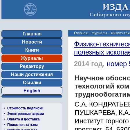
Главная
–
Журналы
–
Физико-тех
Главная
Новости
Физико-техничес
Книги
полезных ископ
Журналы
2014 год,
номер 
Редактору
Наши достижения
Научное обосн
Ссылки
технологий ком
English
труднообогатим
С.А. КОНДРАТЬЕВ
Стоимость подписки
ПУШКАРЕВА, К.А
Электронные версии
Оплата и доставка
Институт горного
Поиск по статьям
проспект, 54, 630