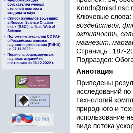
Информация для
соискателей ученых
Kondr@misd.nsc.
степеней доктора и
кандидата наук
Ключевые слова:
Список журналов вошедших
в Russian Science Citation
воздействия, ф
Index (RSCI) на базе Web of
Science
активность, сел
Положение журналов СО РАН
в Российском индексе
магнезит, марга
научного цитирования (РИНЦ)
на 27.11.2023 г.
Страницы: 187-2
Перечень рецензируемых
Подраздел: Обог
научных изданий по
состоянию на 06.12.2022 г.
Аннотация
Приведены резул
исследований по
технологий комп
природного и тех
использование не
виде потока уско