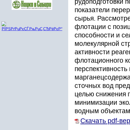
рудоподготовки п
показатели пере
сырья. Рассмотр
флотации с пози
способности и се
молекулярной ст
активности реаге
флотационного к
перспективность 
марганецсодержа
сточных вод пре
целью снижения 
минимизации эко
водным объектам
Скачать pdf-ве