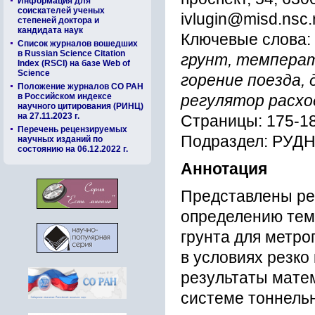
Информация для
соискателей ученых
ivlugin@misd.nsc.
степеней доктора и
кандидата наук
Ключевые слова:
Список журналов вошедших
в Russian Science Citation
грунт, температ
Index (RSCI) на базе Web of
Science
горение поезда,
Положение журналов СО РАН
в Российском индексе
регулятор расхо
научного цитирования (РИНЦ)
на 27.11.2023 г.
Страницы: 175-1
Перечень рецензируемых
Подраздел: РУ
научных изданий по
состоянию на 06.12.2022 г.
Аннотация
Представлены ре
определению тем
грунта для метро
в условиях резко
результаты матем
системе тоннель