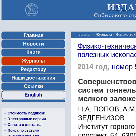
Главная
–
Журналы
–
Физико-тех
Главная
Новости
Физико-техничес
Книги
полезных ископ
Журналы
2014 год,
номер 
Редактору
Наши достижения
Совершенствов
Ссылки
систем тоннел
English
мелкого залож
Н.А. ПОПОВ, А.М.
Стоимость подписки
ЗЕДГЕНИЗОВ
Электронные версии
Оплата и доставка
Институт горного
Поиск по статьям
проспект, 54, 630