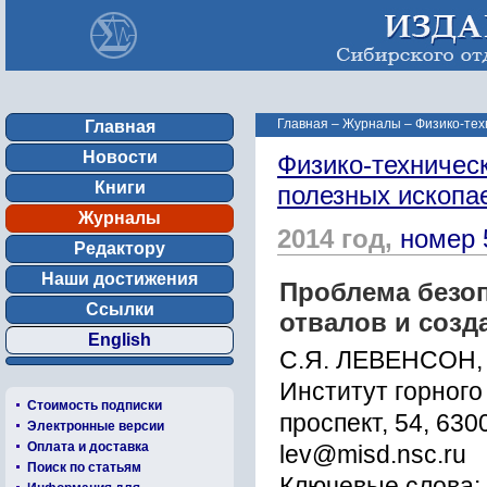
Главная
–
Журналы
–
Физико-тех
Главная
Новости
Физико-техничес
Книги
полезных ископ
Журналы
2014 год,
номер 
Редактору
Наши достижения
Проблема безо
Ссылки
отвалов и созд
English
С.Я. ЛЕВЕНСОН,
Институт горного
Стоимость подписки
проспект, 54, 630
Электронные версии
Оплата и доставка
lev@misd.nsc.ru
Поиск по статьям
Ключевые слова: