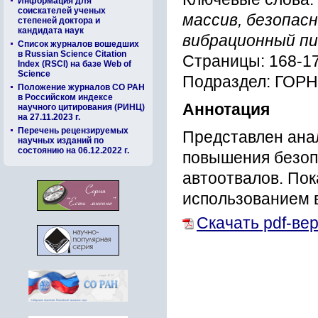
Информация для
соискателей ученых
массив, безопас
степеней доктора и
кандидата наук
вибрационный п
Список журналов вошедших
в Russian Science Citation
Страницы: 168-1
Index (RSCI) на базе Web of
Science
Подраздел: ГО
Положение журналов СО РАН
в Российском индексе
Аннотация
научного цитирования (РИНЦ)
на 27.11.2023 г.
Перечень рецензируемых
Представлен анал
научных изданий по
состоянию на 06.12.2022 г.
повышения безоп
автоотвалов. По
использованием 
Скачать pdf-ве