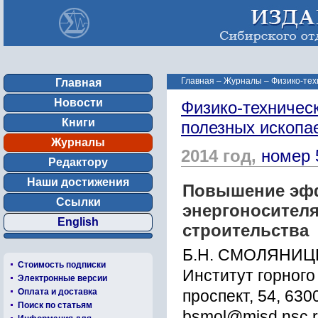
Главная
–
Журналы
–
Физико-тех
Главная
Новости
Физико-техничес
Книги
полезных ископ
Журналы
2014 год,
номер 
Редактору
Наши достижения
Повышение эфф
Ссылки
энергоносителя
English
строительства
Б.Н. СМОЛЯНИЦК
Стоимость подписки
Институт горного
Электронные версии
Оплата и доставка
проспект, 54, 630
Поиск по статьям
bsmol@misd.nsc.