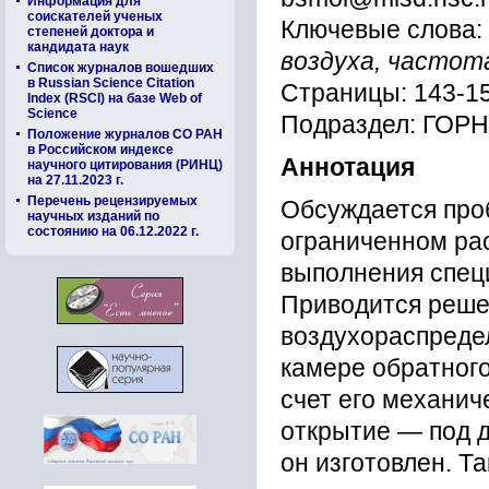
Информация для
соискателей ученых
Ключевые слова:
степеней доктора и
кандидата наук
воздуха, частота
Список журналов вошедших
в Russian Science Citation
Страницы: 143-1
Index (RSCI) на базе Web of
Science
Подраздел: ГО
Положение журналов СО РАН
в Российском индексе
Аннотация
научного цитирования (РИНЦ)
на 27.11.2023 г.
Перечень рецензируемых
Обсуждается про
научных изданий по
состоянию на 06.12.2022 г.
ограниченном ра
выполнения спец
Приводится реше
воздухораспреде
камере обратного
счет его механич
открытие — под д
он изготовлен. Т