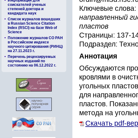
Информация для
соискателей ученых
Ключевые слова:
степеней доктора и
кандидата наук
направленный ги
Список журналов вошедших
в Russian Science Citation
пластов
Index (RSCI) на базе Web of
Science
Страницы: 137-1
Положение журналов СО РАН
в Российском индексе
Подраздел: Техн
научного цитирования (РИНЦ)
на 27.11.2023 г.
Аннотация
Перечень рецензируемых
научных изданий по
состоянию на 06.12.2022 г.
Обсуждаются пр
кровлями в очист
угольных пласто
для направленног
пластов. Показан
метода на угольн
Скачать pdf-ве