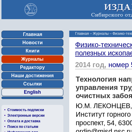
Главная
–
Журналы
–
Физико-тех
Главная
Новости
Физико-техничес
Книги
полезных ископ
Журналы
2014 год,
номер 
Редактору
Наши достижения
Технология на
Ссылки
управления тр
English
очистных забоя
Ю.М. ЛЕКОНЦЕВ,
Стоимость подписки
Институт горного
Электронные версии
Оплата и доставка
проспект, 54, 630
Поиск по статьям
ordin@misd.nsc.r