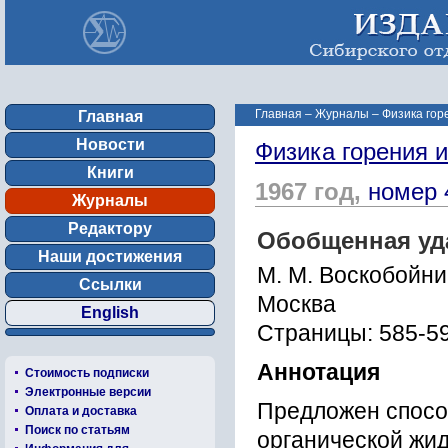
Главная
–
Журналы
–
Физика гор
Главная
Новости
Физика горения 
Книги
1967 год,
номер 
Журналы
Редактору
Обобщенная уда
Наши достижения
М. М. Воскобойни
Ссылки
Москва
English
Страницы: 585-5
Аннотация
Стоимость подписки
Электронные версии
Предложен спосо
Оплата и доставка
Поиск по статьям
органической жи