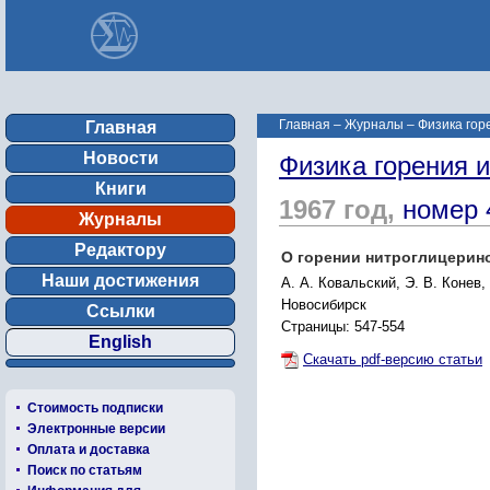
Главная
–
Журналы
–
Физика гор
Главная
Новости
Физика горения 
Книги
1967 год,
номер 
Журналы
Редактору
О горении нитроглицерин
Наши достижения
А. А. Ковальский, Э. В. Конев,
Новосибирск
Ссылки
Страницы: 547-554
English
Скачать pdf-версию статьи
Стоимость подписки
Электронные версии
Оплата и доставка
Поиск по статьям