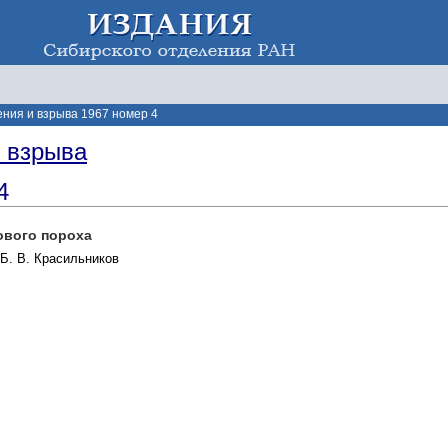
ения и взрыва 1967 номер 4
и взрыва
4
ового пороха
 Б. В. Красильников