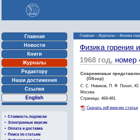
Главная
–
Журналы
–
Физика гор
Главная
Новости
Физика горения 
Книги
1968 год,
номер 
Журналы
Редактору
Современные представлен
(Обзор)
Наши достижения
C. С. Новиков, П. Ф. Похил, Ю
Ссылки
Москва
English
Страницы: 469-481
Скачать pdf-версию статьи
Стоимость подписки
Электронные версии
Оплата и доставка
Поиск по статьям