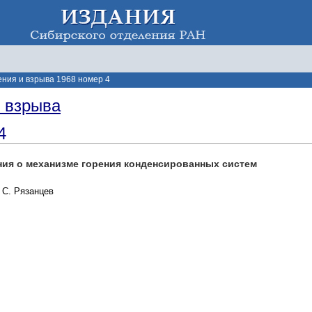
ения и взрыва 1968 номер 4
и взрыва
4
ия о механизме горения конденсированных систем
. С. Рязанцев