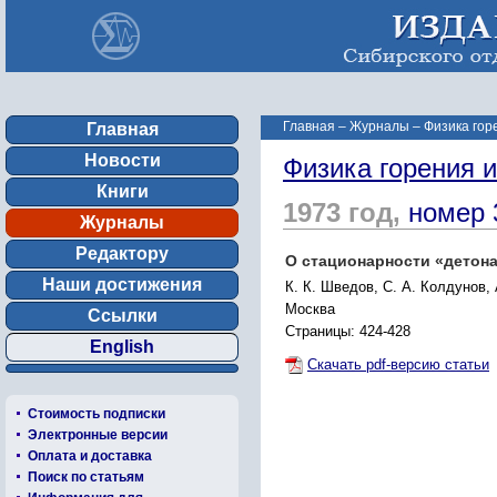
Главная
–
Журналы
–
Физика гор
Главная
Новости
Физика горения 
Книги
1973 год,
номер 
Журналы
Редактору
О стационарности «детон
Наши достижения
К. К. Шведов, С. А. Колдунов,
Москва
Ссылки
Страницы: 424-428
English
Скачать pdf-версию статьи
Стоимость подписки
Электронные версии
Оплата и доставка
Поиск по статьям