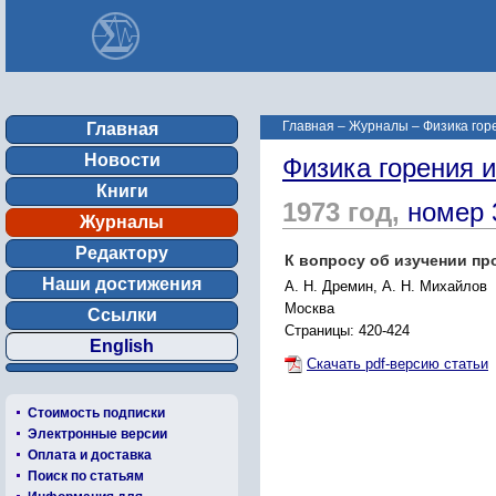
Главная
–
Журналы
–
Физика гор
Главная
Новости
Физика горения 
Книги
1973 год,
номер 
Журналы
Редактору
К вопросу об изучении п
Наши достижения
А. Н. Дремин, А. Н. Михайлов
Москва
Ссылки
Страницы: 420-424
English
Скачать pdf-версию статьи
Стоимость подписки
Электронные версии
Оплата и доставка
Поиск по статьям