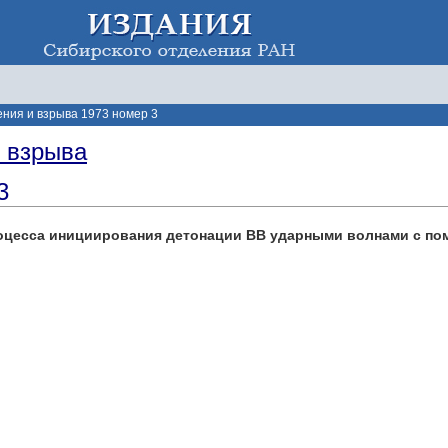
ения и взрыва 1973 номер 3
и взрыва
3
роцесса инициирования детонации ВВ ударными волнами с п