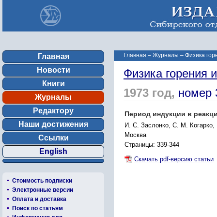
Главная
–
Журналы
–
Физика гор
Главная
Новости
Физика горения 
Книги
1973 год,
номер 
Журналы
Редактору
Период индукции в реакци
Наши достижения
И. С. Заслонко, С. М. Когарко,
Москва
Ссылки
Страницы: 339-344
English
Скачать pdf-версию статьи
Стоимость подписки
Электронные версии
Оплата и доставка
Поиск по статьям