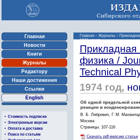
Главная
–
Журналы
–
Прикладная 
Главная
1974 номер ...
Новости
Прикладная 
Книги
физика / Jou
Журналы
Technical Ph
Редактору
Наши достижения
1974 год,
но
Ссылки
English
Об одной предельной схе
реакции в конденсирован
B. Б. Либрович, Г. М. Махвила
Стоимость подписки
Москва
Электронные версии
Страницы: 107-116
Оплата и доставка
Поиск по статьям
Скачать pdf-версию статьи