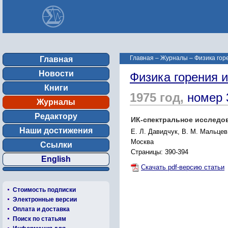
Главная
–
Журналы
–
Физика гор
Главная
Новости
Физика горения 
Книги
1975 год,
номер 
Журналы
Редактору
ИК-спектральное исследо
Наши достижения
Е. Л. Давидчук, В. М. Мальцев
Москва
Ссылки
Страницы: 390-394
English
Скачать pdf-версию статьи
Стоимость подписки
Электронные версии
Оплата и доставка
Поиск по статьям