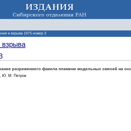
ения и взрыва 1975 номер 3
и взрыва
3
вание разреженного факела пламени модельных смесей на ос
, Ю. М. Петров