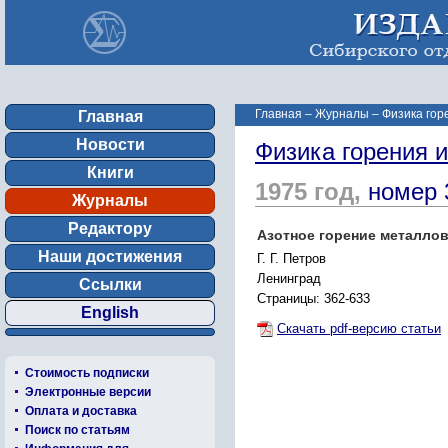
Главная
–
Журналы
–
Физика гор
Главная
Новости
Физика горения 
Книги
1975 год,
номер 
Журналы
Редактору
Азотное горение металло
Наши достижения
Г. Г. Петров
Ленинград
Ссылки
Страницы: 362-633
English
Скачать pdf-версию статьи
Стоимость подписки
Электронные версии
Оплата и доставка
Поиск по статьям