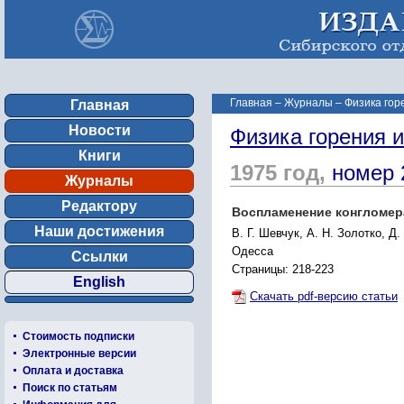
Главная
–
Журналы
–
Физика гор
Главная
Новости
Физика горения 
Книги
1975 год,
номер 
Журналы
Редактору
Воспламенение конгломер
Наши достижения
В. Г. Шевчук, А. Н. Золотко, Д
Одесса
Ссылки
Страницы: 218-223
English
Скачать pdf-версию статьи
Стоимость подписки
Электронные версии
Оплата и доставка
Поиск по статьям