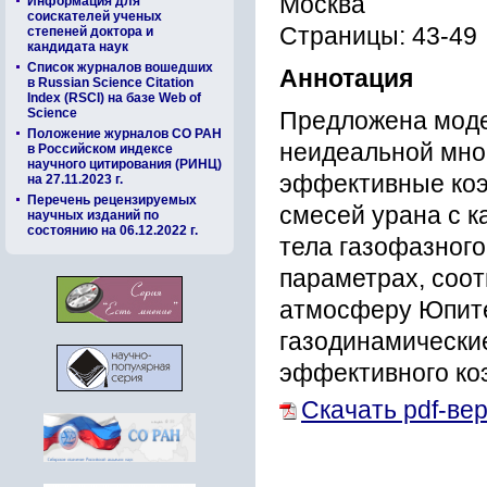
Москва
Информация для
соискателей ученых
Страницы: 43-49
степеней доктора и
кандидата наук
Список журналов вошедших
Аннотация
в Russian Science Citation
Index (RSCI) на базе Web of
Science
Предложена моде
Положение журналов СО РАН
неидеальной мно
в Российском индексе
научного цитирования (РИНЦ)
эффективные ко
на 27.11.2023 г.
Перечень рецензируемых
смесей урана с к
научных изданий по
состоянию на 06.12.2022 г.
тела газофазного
параметрах, соот
атмосферу Юпит
газодинамически
эффективного к
Скачать pdf-ве