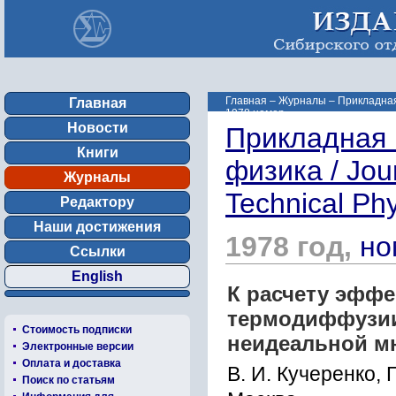
Главная
–
Журналы
–
Прикладная 
Главная
1978 номер ...
Новости
Прикладная 
Книги
физика / Jou
Журналы
Technical Ph
Редактору
Наши достижения
1978 год,
но
Ссылки
English
К расчету эфф
термодиффузи
Стоимость подписки
неидеальной м
Электронные версии
Оплата и доставка
В. И. Кучеренко, Г
Поиск по статьям