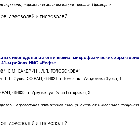
 аэрозоль, переходная зона «материк–океан», Приморье
ЕРОВ, АЭРОЗОЛЕЙ И ГИДРОЗОЛЕЙ
ьных исследований оптических, микрофизических характерист
и 41-м рейсах НИС «Рифт»
1
1
2
ОВ
, С.М. САКЕРИН
, Л.П. ГОЛОБОКОВА
. В.Е. Зуева СО РАН, 634021, г. Томск, пл. Академика Зуева, 1
РАН, 664033, г. Иркутск, ул. Улан-Баторская, 3
эрозоль, аэрозольная оптическая толща, счетная и массовая концентр
ЕРОВ, АЭРОЗОЛЕЙ И ГИДРОЗОЛЕЙ