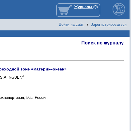
Войти на сайт
/
Зарегистрироваться
Поиск по журналу
реходной зоне «материк–океан»
4
 S.A. NGUEN
рхнепортовая, 50а, Россия