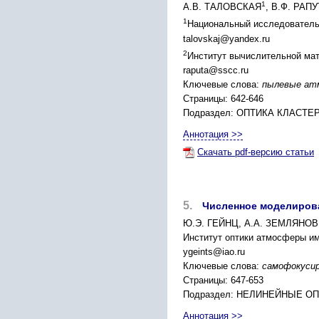
1
А.В. ТАЛОВСКАЯ
, В.Ф. РАП
1
Национальный исследовательск
talovskaj@yandex.ru
2
Институт вычислительной мат
raputa@sscc.ru
Ключевые слова:
пылевые атм
Страницы: 642-646
Подраздел: ОПТИКА КЛАСТ
Аннотация >>
Скачать pdf-версию статьи
5.
Численное моделирова
Ю.Э. ГЕЙНЦ, А.А. ЗЕМЛЯНОВ
Институт оптики атмосферы им.
ygeints@iao.ru
Ключевые слова:
самофокусир
Страницы: 647-653
Подраздел: НЕЛИНЕЙНЫЕ О
Аннотация >>