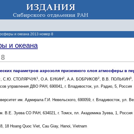
осферы и океана 2013 номер 8
ы и океана
 8
ских параметров аэрозоля приземного слоя атмосферы в пе
1
1
2
2
3
, С.Ю. СТОЛЯРЧУК
, О.А. БУКИН
, А.А. БОБРИКОВ
, В.В. ПОЛЬКИН
,
сов управления ДВО РАН, 690041, г. Владивосток, ул. Радио, 5, Россия
ерситет им. Адмирала Г.И. Невельского, 690059, г. Владивосток, ул. Ве
. В.Е. Зуева СО РАН, 634021, г. Томск, пл. Академика Зуева, 1, Россия
 A8, 18 Hoang Quoc Viet, Cau Giay, Hanoi, Vietnam