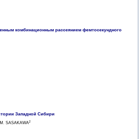
денным комбинационным рассеянием фемтосекундного
итории Западной Сибири
2
 M. SASAKAWA