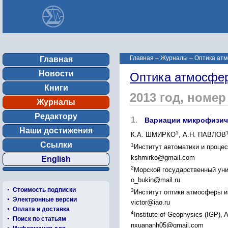
Главная
–
Журналы
–
Оптика атм
Главная
Новости
Оптика атмосфер
Книги
2013 год, номер
Журналы
Редактору
1.
Вариации микрофизиче
Наши достижения
1
К.А. ШМИРКО
, А.Н. ПАВЛОВ
Ссылки
1
Институт автоматики и процес
kshmirko@gmail.com
English
2
Морской государственный унив
o_bukin@mail.ru
Стоимость подписки
3
Институт оптики атмосферы им
Электронные версии
victor@iao.ru
Оплата и доставка
4
Institute of Geophysics (IGP),
Поиск по статьям
nxuananh05@gmail.com