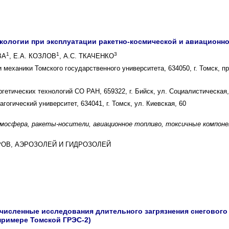
кологии при эксплуатации ракетно-космической и авиационно
1
1
3
ВА
, Е.А. КОЗЛОВ
, А.С. ТКАЧЕНКО
механики Томского государственного университета, 634050, г. Томск, пр
гетических технологий СО РАН, 659322, г. Бийск, ул. Социалистическая,
гогический университет, 634041, г. Томск, ул. Киевская, 60
тмосфера, ракеты-носители, авиационное топливо, токсичные компон
ЕРОВ, АЭРОЗОЛЕЙ И ГИДРОЗОЛЕЙ
численные исследования длительного загрязнения снегового 
примере Томской ГРЭС-2)