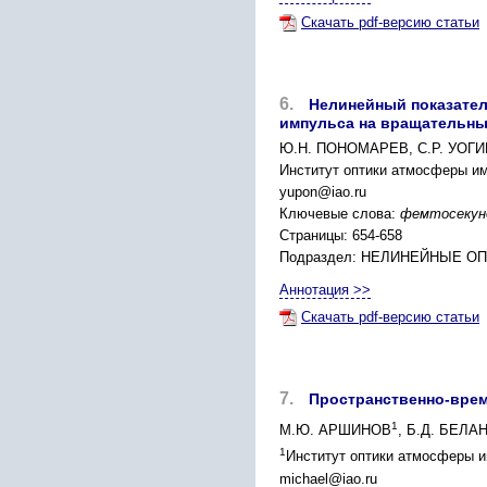
Скачать pdf-версию статьи
6.
Нелинейный показате
импульса на вращательны
Ю.Н. ПОНОМАРЕВ, С.Р. УОГ
Институт оптики атмосферы им.
yupon@iao.ru
Ключевые слова:
фемтосекунд
Страницы: 654-658
Подраздел: НЕЛИНЕЙНЫЕ О
Аннотация >>
Скачать pdf-версию статьи
7.
Пространственно-врем
1
М.Ю. АРШИНОВ
, Б.Д. БЕЛА
1
Институт оптики атмосферы им
michael@iao.ru