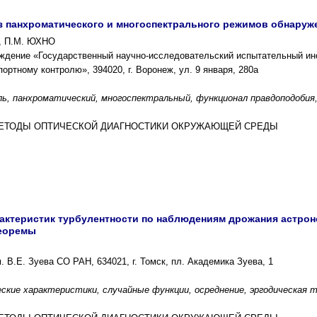
 панхроматического и многоспектрального режимов обнаруж
, П.М. ЮХНО
ждение «Государственный научно-исследовательский испытательный ин
ортному контролю», 394020, г. Воронеж, ул. 9 января, 280a
ь, панхроматический, многоспектральный, функционал правдоподобия
И МЕТОДЫ ОПТИЧЕСКОЙ ДИАГНОСТИКИ ОКРУЖАЮЩЕЙ СРЕДЫ
актеристик турбулентности по наблюдениям дрожания астроно
теоремы
 В.Е. Зуева СО РАН, 634021, г. Томск, пл. Академика Зуева, 1
кие характеристики, случайные функции, осреднение, эргодическая 