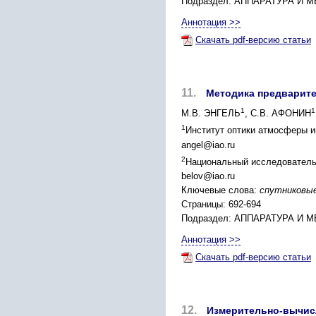
Подраздел: АППАРАТУРА 
Аннотация >>
Скачать pdf-версию статьи
11.
Методика предварите
1
1
М.В. ЭНГЕЛЬ
, С.В. АФОНИН
1
Институт оптики атмосферы им
angel@iao.ru
2
Национальный исследовательск
belov@iao.ru
Ключевые слова:
спутниковые
Страницы: 692-694
Подраздел: АППАРАТУРА 
Аннотация >>
Скачать pdf-версию статьи
12.
Измерительно-вычисл