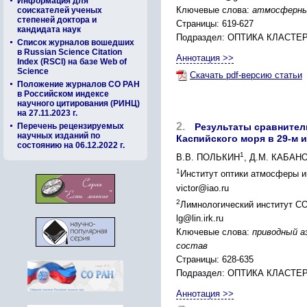
Информация для
Ключевые слова:
атмосферный
соискателей ученых
степеней доктора и
Страницы: 619-627
кандидата наук
Подраздел: ОПТИКА КЛАСТ
Список журналов вошедших
в Russian Science Citation
Аннотация >>
Index (RSCI) на базе Web of
Science
Скачать pdf-версию статьи
Положение журналов СО РАН
в Российском индексе
научного цитирования (РИНЦ)
на 27.11.2023 г.
2.
Перечень рецензируемых
Результаты сравнител
научных изданий по
Каспийского моря в 29-м 
состоянию на 06.12.2022 г.
1
В.В. ПОЛЬКИН
, Д.М. КАБАН
1
Институт оптики атмосферы им
victor@iao.ru
2
Лимнологический институт СО 
lg@lin.irk.ru
Ключевые слова:
приводный а
состав
Страницы: 628-635
Подраздел: ОПТИКА КЛАСТ
Аннотация >>