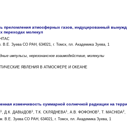
ль преломления атмосферных газов, индуцированный вынуж
х переходах молекул
ИНТАС
 В.Е. Зуева СО РАН, 634021, г. Томск, пл. Академика Зуева, 1
ные импульсы, нерезонансное взаимодействие, молекулы
ПТИЧЕСКИЕ ЯВЛЕНИЯ В АТМОСФЕРЕ И ОКЕАНЕ
енная изменчивость суммарной солнечной радиации на терр
1
1
1
1
2
Н
, Д.К. ДАВЫДОВ
, Т.К. СКЛЯДНЕВА
, А.В. ФОФОНОВ
, T. MACHIDA
,
. В.Е. Зуева СО РАН, 634021, г. Томск, пл. Академика Зуева, 1