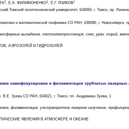
2
1
1
УТА
, Е.А. ФИЛИМОНЕНКО
, Е.Г. ЯЗИКОВ
ий Томский политехнический университет, 634050, г. Томск, пр. Ленина
ематики и математической геофизики СО РАН, 630090, г. Новосибирск, п
осферные выпадения, теплоэлектростанция, снег, уран, торий, мате
ЕРОВ, АЭРОЗОЛЕЙ И ГИДРОЗОЛЕЙ
ние самофокусировки и филаментации трубчатых лазерных п
 В.Е. Зуева СО РАН, 634021, г. Томск, пл. Академика Зуева, 1
овка, филаментация, ультракороткое лазерное излучение, профилиро
ПТИЧЕСКИЕ ЯВЛЕНИЯ В АТМОСФЕРЕ И ОКЕАНЕ