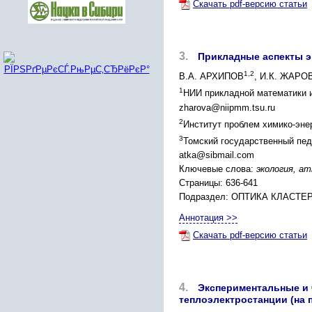
Скачать pdf-версию статьи
3.
Прикладные аспекты э
1,2
В.А. АРХИПОВ
, И.К. ЖАРО
1
НИИ прикладной математики и 
zharova@niipmm.tsu.ru
2
Институт проблем химико-энер
3
Томский государственный педа
atka@sibmail.com
Ключевые слова:
экология, а
Страницы: 636-641
Подраздел: ОПТИКА КЛАСТ
Аннотация >>
Скачать pdf-версию статьи
4.
Экспериментальные и 
теплоэлектростанции (на 