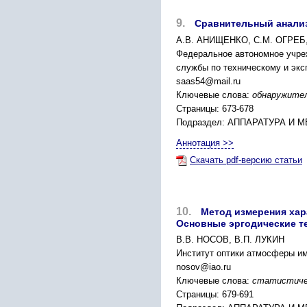
9.
Сравнительный анализ
А.В. АНИЩЕНКО, С.М. ОГРЕБ
Федеральное автономное учре
службы по техническому и эксп
saas54@mail.ru
Ключевые слова:
обнаружител
Страницы: 673-678
Подраздел: АППАРАТУРА 
Аннотация >>
Скачать pdf-версию статьи
10.
Метод измерения хар
Основные эргодические 
В.В. НОСОВ, В.П. ЛУКИН
Институт оптики атмосферы им.
nosov@iao.ru
Ключевые слова:
статистичес
Страницы: 679-691