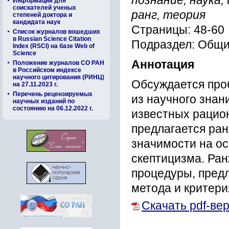
познание, наука,
Информация для
соискателей ученых
ранг, теория
степеней доктора и
кандидата наук
Страницы: 48-60
Список журналов вошедших
в Russian Science Citation
Подраздел: Общи
Index (RSCI) на базе Web of
Science
Аннотация
Положение журналов СО РАН
в Российском индексе
научного цитирования (РИНЦ)
Обсуждается про
на 27.11.2023 г.
Перечень рецензируемых
из научного знан
научных изданий по
состоянию на 06.12.2022 г.
известных рацио
предлагается ран
значимости на о
скептицизма. Ра
процедуры, пред
метода и критери
Скачать pdf-ве