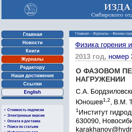
Главная
–
Журналы
–
Физика гор
Главная
Новости
Физика горения 
Книги
2013 год,
номер 
Журналы
Редактору
О ФАЗОВОМ ПЕ
Наши достижения
НАГРУЖЕНИИ
Ссылки
С.А. Бордзиловск
English
1,2
Юношев
, В.М. 
1
Стоимость подписки
Институт гидрод
Электронные версии
630090, Новосиб
Оплата и доставка
Поиск по статьям
karakhanov@hydro