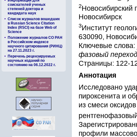
Информация для
соискателей ученых
2
Новосибирский г
степеней доктора и
кандидата наук
Новосибирск
Список журналов вошедших
в Russian Science Citation
3
Институт геолог
Index (RSCI) на базе Web of
Science
630090, Новосиб
Положение журналов СО РАН
в Российском индексе
Ключевые слова:
научного цитирования (РИНЦ)
на 27.11.2023 г.
фазовый переход
Перечень рецензируемых
научных изданий по
Страницы: 122-1
состоянию на 06.12.2022 г.
Аннотация
Исследовано уда
пироксенита и об
из смеси оксидов
рентгенофазовый
Зарегистрирован
профили массово