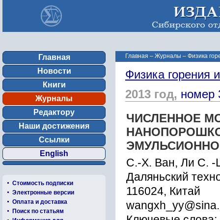
Главная
–
Журналы
–
Физика гор
Главная
Новости
Физика горения 
Книги
2013 год,
номер 
Журналы
Редактору
ЧИСЛЕННОЕ М
Наши достижения
НАНОПОРОШКО
Ссылки
ЭМУЛЬСИОННО
English
С.-Х. Ван, Ли С. 
Даляньский техно
Стоимость подписки
116024, Китай
Электронные версии
Оплата и доставка
wangxh_yy@sina
Поиск по статьям
Ключевые слова: