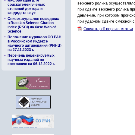
Информация для
верхнего ролика осуществлялс
соискателей ученых
степеней доктора и
при сдвиге верхнего ролика п
кандидата наук
давление, при котором происх
Список журналов вошедших
при ударном сдвиге смежной с
в Russian Science Citation
Index (RSCI) на базе Web of
Скачать pdf-версию статьи
Science
Положение журналов СО РАН
в Российском индексе
научного цитирования (РИНЦ)
на 27.11.2023 г.
Перечень рецензируемых
научных изданий по
состоянию на 06.12.2022 г.