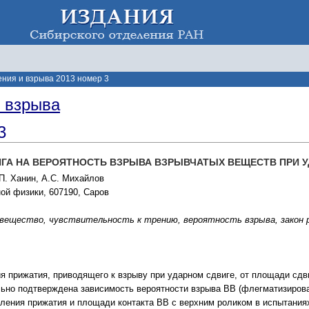
ения и взрыва 2013 номер 3
и взрыва
3
ГА НА ВЕРОЯТНОСТЬ ВЗРЫВА ВЗРЫВЧАТЫХ ВЕЩЕСТВ ПРИ 
П. Ханин, А.С. Михайлов
й физики, 607190, Саров
вещество, чувствительность к трению, вероятность взрыва, закон р
я прижатия, приводящего к взрыву при ударном сдвиге, от площади сдв
ьно подтверждена зависимость вероятности взрыва ВВ (флегматизирова
авления прижатия и площади контакта ВВ с верхним роликом в испытания