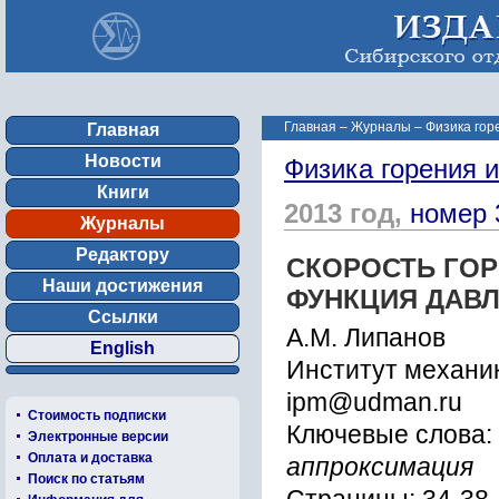
Главная
–
Журналы
–
Физика гор
Главная
Новости
Физика горения 
Книги
2013 год,
номер 
Журналы
Редактору
СКОРОСТЬ ГОР
Наши достижения
ФУНКЦИЯ ДАВ
Ссылки
А.М. Липанов
English
Институт механи
ipm@udman.ru
Стоимость подписки
Ключевые слова:
Электронные версии
Оплата и доставка
аппроксимация
Поиск по статьям