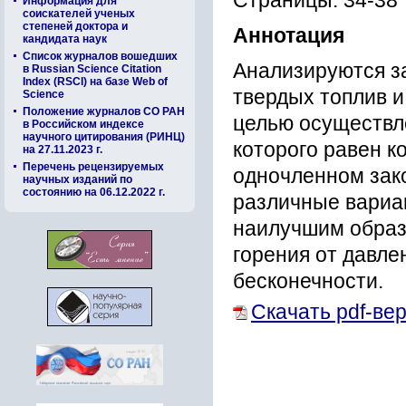
Страницы: 34-38
Информация для
соискателей ученых
степеней доктора и
Аннотация
кандидата наук
Список журналов вошедших
Анализируются за
в Russian Science Citation
Index (RSCI) на базе Web of
твердых топлив и
Science
Положение журналов СО РАН
целью осуществле
в Российском индексе
научного цитирования (РИНЦ)
которого равен к
на 27.11.2023 г.
Перечень рецензируемых
одночленном зак
научных изданий по
состоянию на 06.12.2022 г.
различные вариа
наилучшим образ
горения от давле
бесконечности.
Скачать pdf-ве